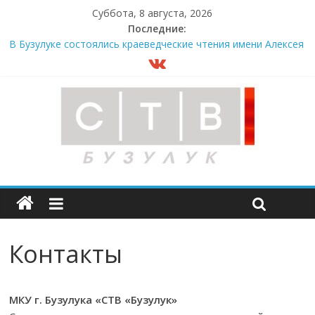
Суббота, 8 августа, 2026
Последние:
В Бузулуке состоялись краеведческие чтения имени Алексея
Шестакова
В мужском монастыре Бузулука испекли пасхальный хлеб
Опасность рядом
«Оренбургнефть» – энергия талантов
Более 330 дорожных объектов планируется завершить до
2031 года
Контакты
МКУ г. Бузулука «СТВ «Бузулук»