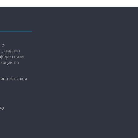
 о
г., выдано
фере связи,
каций по
гина Наталья
40