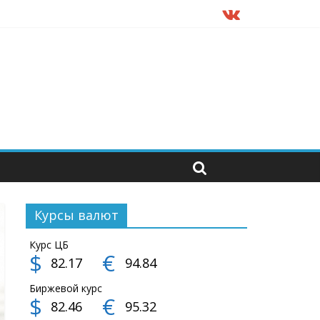
Курсы валют
Курс ЦБ
$
€
82.17
94.84
Биржевой курс
$
€
82.46
95.32