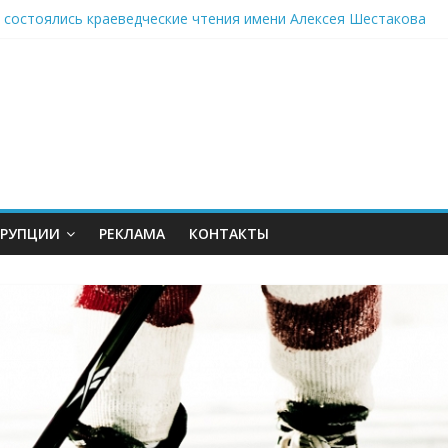
е состоялись краеведческие чтения имени Алексея Шестакова
 монастыре Бузулука испекли пасхальный хлеб
 рядом
нефть» – энергия талантов
 дорожных объектов планируется завершить до 2031 года
РРУПЦИИ
РЕКЛАМА
КОНТАКТЫ