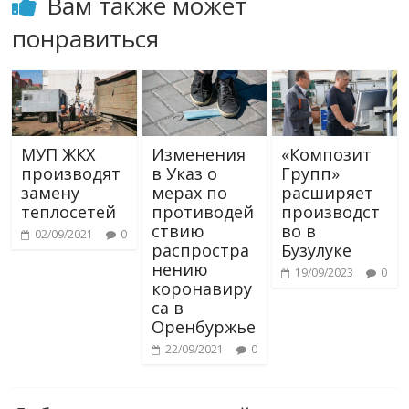
Вам также может
понравиться
МУП ЖКХ
Изменения
«Композит
производят
в Указ о
Групп»
замену
мерах по
расширяет
теплосетей
противодей
производст
ствию
во в
02/09/2021
0
распростра
Бузулуке
нению
19/09/2023
0
коронавиру
са в
Оренбуржье
22/09/2021
0