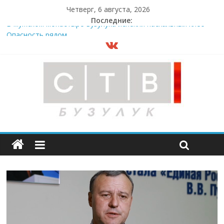
Четверг, 6 августа, 2026
Последние:
В мужском монастыре Бузулука испекли пасхальный хлеб
Опасность рядом
«Оренбургнефть» – энергия талантов
Более 330 дорожных объектов планируется завершить до
2031 года
В Бузулуке состоялись краеведческие чтения имени Алексея
Шестакова