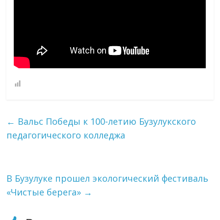
←
Вальс Победы к 100-летию Бузулукского
педагогического колледжа
В Бузулуке прошел экологический фестиваль
«Чистые берега»
→