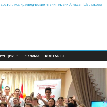
е состоялись краеведческие чтения имени Алексея Шестакова
 монастыре Бузулука испекли пасхальный хлеб
 рядом
нефть» – энергия талантов
 дорожных объектов планируется завершить до 2031 года
РРУПЦИИ
РЕКЛАМА
КОНТАКТЫ