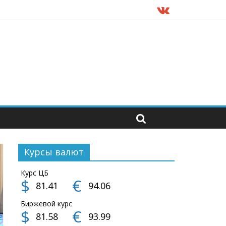
Курсы валют
Курс ЦБ
$
€
81.41
94.06
Биржевой курс
$
€
81.58
93.99