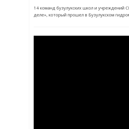
14 команд бузулукских школ и учреждений С
деле», который прошел в Бузулукском гидр