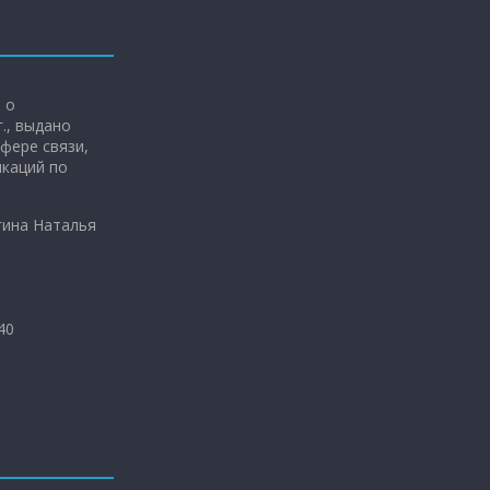
 о
г., выдано
фере связи,
каций по
гина Наталья
40