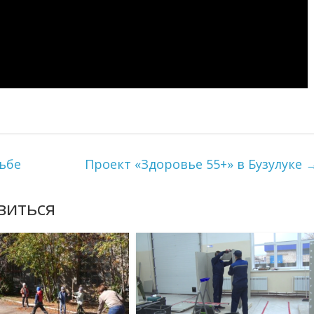
дьбе
Проект «Здоровье 55+» в Бузулуке
виться