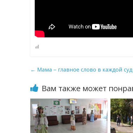
←
Мама – главное слово в каждой су
Вам также может понра