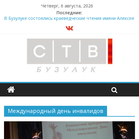
Четверг, 6 августа, 2026
Последние:
В Бузулуке состоялись краеведческие чтения имени Алексея
Шестакова
В мужском монастыре Бузулука испекли пасхальный хлеб
Опасность рядом
«Оренбургнефть» – энергия талантов
Более 330 дорожных объектов планируется завершить до
2031 года
Международный день инвалидов