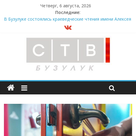
Четверг, 6 августа, 2026
Последние:
В Бузулуке состоялись краеведческие чтения имени Алексея
Шестакова
В мужском монастыре Бузулука испекли пасхальный хлеб
Опасность рядом
«Оренбургнефть» – энергия талантов
Более 330 дорожных объектов планируется завершить до
2031 года