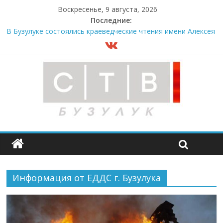
Воскресенье, 9 августа, 2026
Последние:
В Бузулуке состоялись краеведческие чтения имени Алексея
Шестакова
В мужском монастыре Бузулука испекли пасхальный хлеб
Опасность рядом
«Оренбургнефть» – энергия талантов
Более 330 дорожных объектов планируется завершить до
2031 года
Информация от ЕДДС г. Бузулука